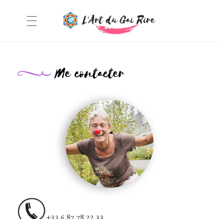
ACCUEIL
L'Art du Gai Rire
Yoga du rire, artiste peintre
LES ANIMATIONS
LA YOURTE
MES PEINTURES
STAGES & COURS
ME CONTACTER
+33 6 87 78 22 33